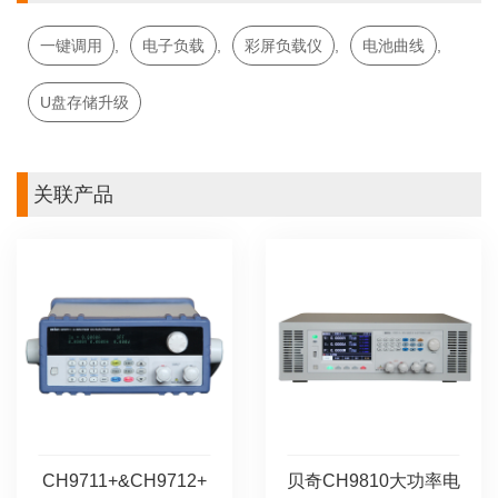
一键调用
,
电子负载
,
彩屏负载仪
,
电池曲线
,
U盘存储升级
关联产品
CH9711+&CH9712+
贝奇CH9810大功率电